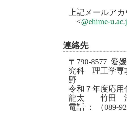
上記メールアカ
<
@ehime-u.ac.
連絡先
〒790-8577
究科 理工学専
野
令和７年度応
龍太 竹田 
電話 ： （089-92