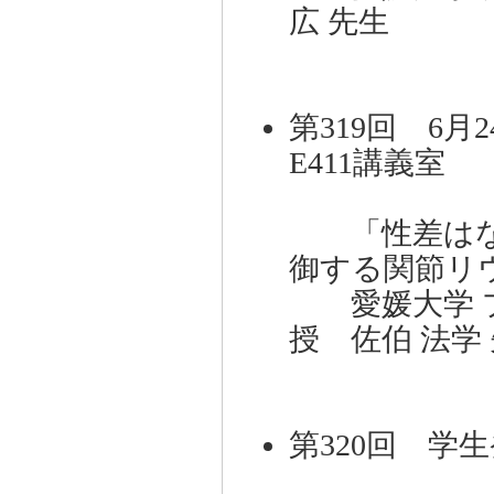
広 先生
第319回 6月2
E411講義室 
「性差はなぜ
御する関節リ
愛媛大学 プ
授 佐伯 法学
第320回 学生