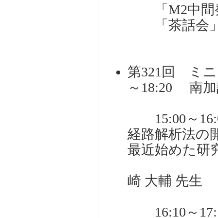
「M2中間発
「茶話会」
第321回 ミニ
～18:20 南
15:00～1
経路解析法の
最近始めた研
高
崎 大輔 先生
16:10～1