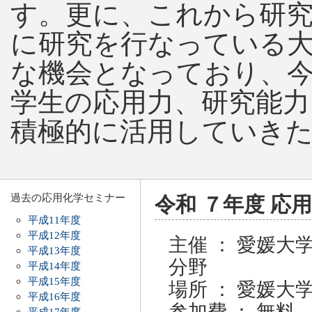
す。更に、これから研
に研究を行なっている
な機会となっており、
学生の応用力、研究能力
積極的に活用していき
過去の応用化学セミナー
令和 ７年度 応
平成11年度
平成12年度
主催 ： 愛媛
平成13年度
分野
平成14年度
平成15年度
場所 ： 愛媛大
平成16年度
参加費 ： 無料
平成17年度