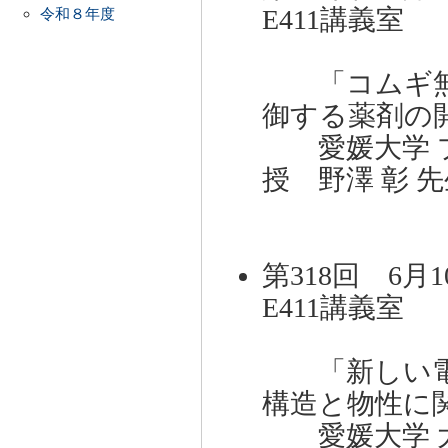
E411講義室 
令和８年度
「コムギ無
御する薬剤の
愛媛大学 プ
授 野澤 彰 
第318回 6月1
E411講義室 
「新しい電
構造と物性に
愛媛大学 大