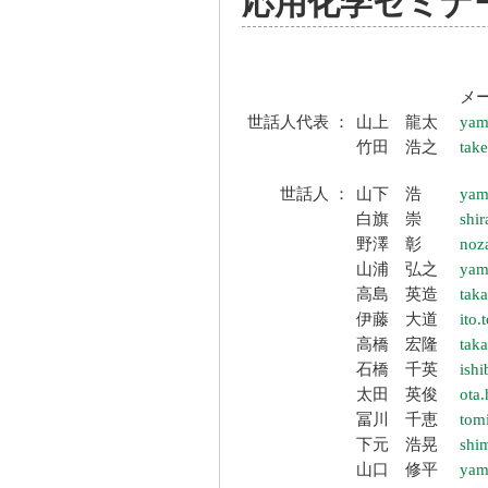
応用化学セミナ
メ
世話人代表 ：
山上 龍太
yam
竹田 浩之
tak
世話人 ：
山下 浩
yam
白旗 崇
shir
野澤 彰
noz
山浦 弘之
yam
高島 英造
tak
伊藤 大道
ito
高橋 宏隆
taka
石橋 千英
ish
太田 英俊
ota.
冨川 千恵
tom
下元 浩晃
shi
山口 修平
yam