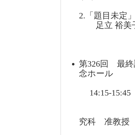
2.「題目未定
足立 裕美子
第326回 最終
念ホール
14:15-15:
題目：「
講師：愛
究科 准教授 