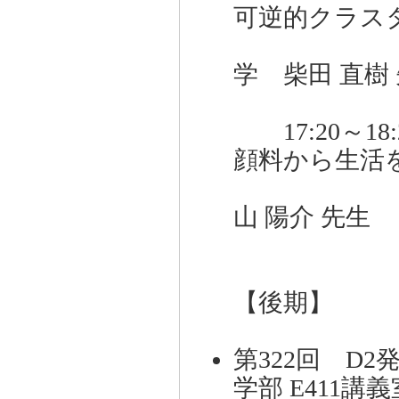
可逆的クラス
兵
学 柴田 直樹
17:20～1
顔料から生活
広
山 陽介 先生
【後期】
第322回 D2
学部 E411講