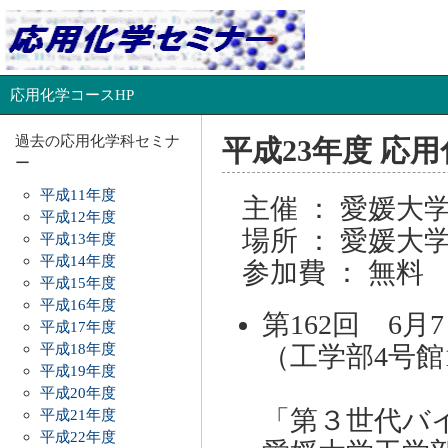
応用化学コースHP
過去の応用化学科セミナ
平成23年度 応
ー
平成11年度
主催 ： 愛媛大
平成12年度
場所 ： 愛媛大
平成13年度
平成14年度
参加費 ： 無料
平成15年度
平成16年度
第162回 6月
平成17年度
平成18年度
（工学部4号館
平成19年度
平成20年度
「第３世代バ
平成21年度
平成22年度