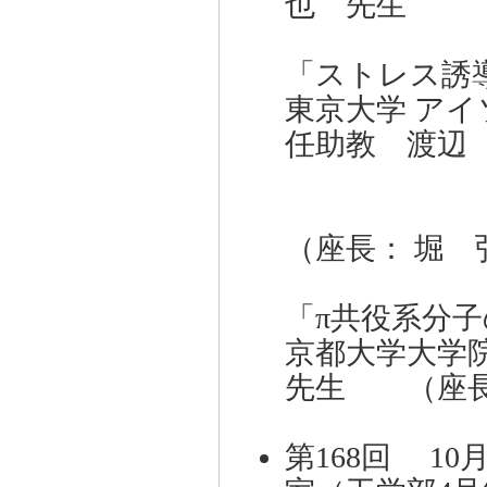
也 先生 （
「ストレス誘導
東京大学 ア
任助教 渡辺
（座長： 堀 
「π共役系分
京都大学大学
先生 （座長
第168回 10