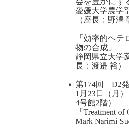
会を豊かにする
愛媛大学農学
（座長：野澤 
「効率的ヘテ
物の合成」
静岡県立大学
長：渡邉 裕）
第174回 D2
1月23日（月）
4号館2階）
「Treatment of 
Mark Narim