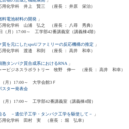
応用化学科 井上 賢三 （座長 ： 井原 栄治）
燃料電池材料の開発
」
応用化学科 山浦 弘之 （座長 ： 八尋 秀典）
9日（月）17:00～ 工学部42番講義室（講義棟4階）
ク質を元にしたspoUファミリーの反応機構の推定
」
応用化学科 渡邉 和則 （座長 ： 高井 和幸）
細胞タンパク質合成系におけるRNA
」
ャービジネスラボラトリー 牧野 伸一 （座長 ： 高井 和幸）
日（月）17:00～ 大学会館3Ｆ
ポスター発表会
日（月）17:00～ 工学部42番講義室（講義棟4階）
迫る －遺伝子工学・タンパク工学を駆使して－
」
応用化学科 田村 実 （座長 ： 堀 弘幸）