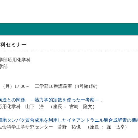
学科セミナー
工学部応用化学科
学部
日（月）17:00～ 工学部18番講義室（4号館1階）
構造との関係 －熱力学的定数を使った一考察－
」
応用化学科 山下 浩 （座長 ： 宮崎 隆文）
細胞タンパク質合成系を利用したイネアントラニル酸合成酵素の機
生命科学工学研究センター 菅野 拓也 （座長 ： 堀 弘幸）