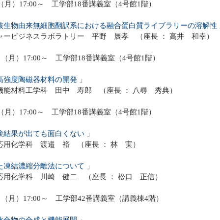
（月）17:00～ 工学部18番講義室（4号館1階）
核生物由来無細胞翻訳系における融合蛋白質ライブラリーの溶解性
ャービジネスラボラトリー 平野 展孝 （座長 ： 高井 和幸）
日（月）17:00～ 工学部18番講義室（4号館1階）
高強度陶磁器材料の開発
」
機能材料工学科 田中 寿郎 （座長 ： 八尋 秀典）
（月）17:00～ 工学部18番講義室（4号館1階）
験結果が出ても面白くない
」
応用化学科 渡邉 裕 （座長 ： 林 実）
た凍結濃縮分離法について
」
応用化学科 川崎 健二 （座長 ： 松口 正信）
日（月）17:00～ 工学部42番講義室（講義棟4階）
化合物の合成と機能展開
」