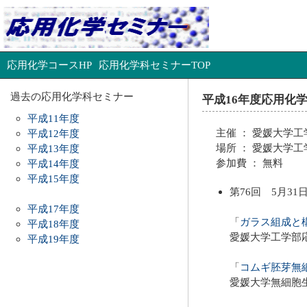
応用化学コースHP
応用化学科セミナーTOP
過去の応用化学科セミナー
平成16年度応用化
平成11年度
主催 ： 愛媛大学
平成12年度
場所 ： 愛媛大学工
平成13年度
参加費 ： 無料
平成14年度
平成15年度
第76回 5月31
平成17年度
「
ガラス組成と
平成18年度
愛媛大学工学部
平成19年度
「
コムギ胚芽無
愛媛大学無細胞