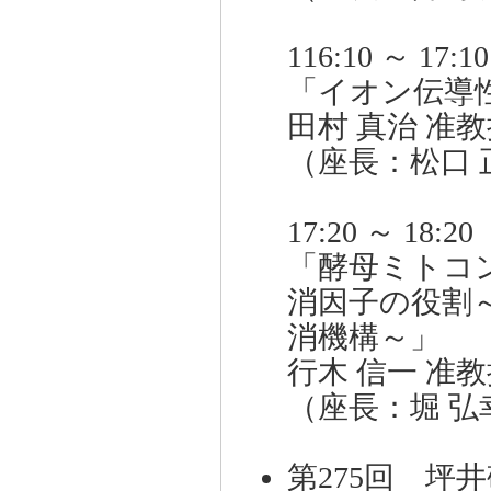
116:10 ～ 17:10
「イオン伝導
田村 真治 准
（座長：松口
17:20 ～ 18:20
「酵母ミトコ
消因子の役割
消機構～」
行木 信一 准
（座長：堀 弘
第275回 坪