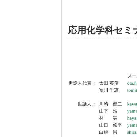
応用化学科セミ
メ
世話人代表 ：
太田 英俊
ota.
冨川 千恵
tomi
世話人 ：
川崎 健二
kawa
山下 浩
yama
林 実
haya
山口 修平
yama
白旗 崇
shira