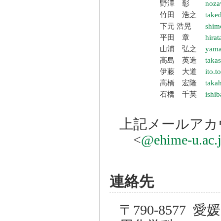
野澤 彰
noza
竹田 浩之
take
下元 浩晃
shim
平田 章
hirat
山浦 弘之
yama
高島 英造
taka
伊藤 大道
ito.
高橋 宏隆
takah
石橋 千英
ishi
上記メールアカ
<
@ehime-u.ac.
連絡先
〒790-8577