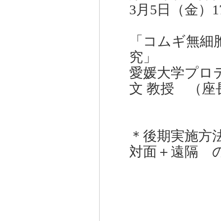
3月5日（金）1
「コムギ無細
究」
愛媛大学プロ
文 教授 （座
＊後期実施方法
対面＋遠隔 