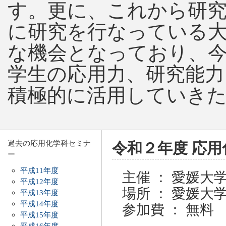
す。更に、これから研
に研究を行なっている
な機会となっており、
学生の応用力、研究能力
積極的に活用していき
過去の応用化学科セミナ
令和２年度 応
ー
平成11年度
主催 ： 愛媛大
平成12年度
場所 ： 愛媛大
平成13年度
平成14年度
参加費 ： 無料
平成15年度
平成16年度